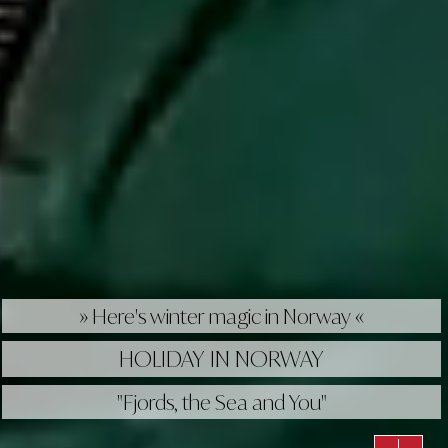
» Here's winter magic in Norway «
HOLIDAY IN NORWAY
"Fjords, the Sea and You"