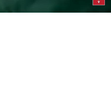
Welcome to come2norway,
Your holiday in top holiday homes and
apartments with boats throughout
Norway
Days in period