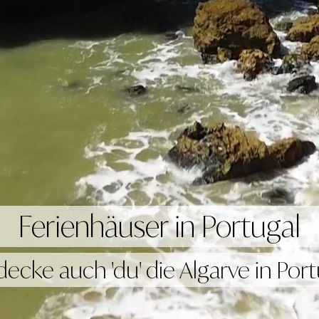
Ferienhäuser in Portugal
decke auch 'du' die Algarve in Port