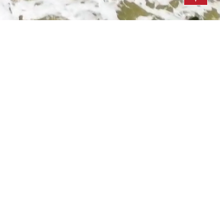
sort by
5,0 / 1
295,00€
from
per night
 Portugal near Faro,
high-end vacation in a very
 5 couples, in Caramujeira near Carvoeiro / Lagoa, on a
pool, palm garden, outdoor grill kitchen and private
ooms + guest toilet, roof terraces, balconies, internet
owel sets included.