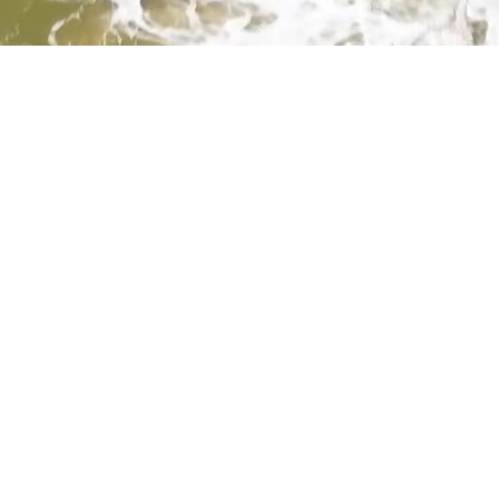
Portugal-Azoren-Algarve
Holiday home "Villa Casa Joia" on the
Algarve in
spacious luxury villa for 10-11 people, ideal for
magnificent fenced property with a large heated 
boules court, fully equipped, 5 bedrooms, 5 bathr
etc., final cleaning, pool service and bed linen/t