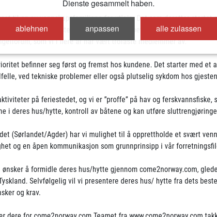
Dienste gesammelt haben.
et til en av vennskapsfamiliene for utleie. Det som deretter startet 
ablehnen
anpassen
alle zulassen
e årene vise en fullstendig fullbooking i løpet av sesongen, slik at f
gelforum, som vi i flere år har vært trofaste medlemmer av.
rioritet befinner seg først og fremst hos kundene. Det starter med et a
lfelle, ved tekniske problemer eller også plutselig sykdom hos gjestene
saktiviteter på feriestedet, og vi er ”proffe” på hav og ferskvannsfiske, sl
e i deres hus/hytte, kontroll av båtene og kan utføre sluttrengjøringe
(Sørlandet/Agder) har vi mulighet til å opprettholde et svært vennsk
ighet og en åpen kommunikasjon som grunnprinsipp i vår forretningsfil
 dere ønsker å formidle deres hus/hytte gjennom come2norway.com, gled
skland. Selvfølgelig vil vi presentere deres hus/ hytte fra dets beste 
nsker og krav.
emmer dere for come2norway.com Teamet fra www.come2norway.com takke