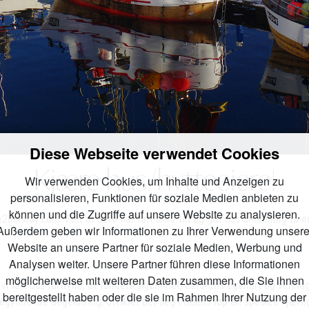
Diese Webseite verwendet Cookies
Kjære hus/hytteeiere!
Wir verwenden Cookies, um Inhalte und Anzeigen zu
personalisieren, Funktionen für soziale Medien anbieten zu
können und die Zugriffe auf unsere Website zu analysieren.
norway.com. Fint at dere har tatt dere tid og gitt oss anledning til e
Außerdem geben wir Informationen zu Ihrer Verwendung unsere
Website an unsere Partner für soziale Medien, Werbung und
Analysen weiter. Unsere Partner führen diese Informationen
möglicherweise mit weiteren Daten zusammen, die Sie ihnen
vi latt oss fortrylle, av landets skjønnhet, naturens egenart og vennl
bereitgestellt haben oder die sie im Rahmen Ihrer Nutzung der
ynnende begeistring, utviklet det seg i tidens løp en spesiell kjærligh