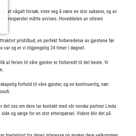
som et vågalt forsøk, viste seg å være en stor suksess, og av
lere forespørsler måtte avvises. Hoveddelen av utleien
ttraktivt pristilbud, en perfekt forberedelse av gjestene før
 var og er vi tilgjengelig 24 timer i døgnet.
ik at ferien til våre gjester er forberedt til det beste. Vi
n.
apelig forhold til våre gjester, og en kontinuerlig, nær
osofi.
er det oss om dere tar kontakt med vår norske partner Linda
side og sørge for en stor etterspørsel. Videre blir det på
r hjerteligst for deres interesse og ønsker dere velkommen