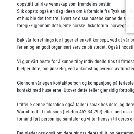
oppstått tallrike vennskap som fremdeles består.
Slik oppsto også en dag ideen om å formidle fra Tyskland, hus
et hus ble det fort tre. Hvert av disse husene kunne de sener
foregikk gjennom det kjente norske- fiskeforum- norwegen-an
Bak vår forretnings ide ligger et enkelt konsept, ved at vår p
ferien og en godt organisert service på stedet. Også i nødsti
Vi gjør vårt beste for å kunne tilby individuelle tips til fritid
hjelper dere, om ønskelig, ved ankomst og avreise av turisten
Gjennom vår egen kontaktperson og kompanjong på feriestedet 
kontakt med huseierne. Utover dette teller gjensidig fortrol
I tilfelle denne filosofien også faller i smak hos dere, og
Warmbrodt i Lindesnes (telefon 452 34 799) eller med oss i Ty
forhånd ført personlige samtaler og vi tar hensyn til deres ø
Det gleder oss også om dere gir oss deres tillit, og best