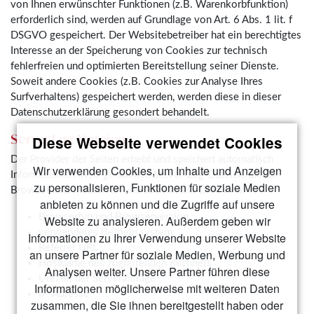
von Ihnen erwünschter Funktionen (z.B. Warenkorbfunktion)
erforderlich sind, werden auf Grundlage von Art. 6 Abs. 1 lit. f
DSGVO gespeichert. Der Websitebetreiber hat ein berechtigtes
Interesse an der Speicherung von Cookies zur technisch
fehlerfreien und optimierten Bereitstellung seiner Dienste.
Soweit andere Cookies (z.B. Cookies zur Analyse Ihres
Surfverhaltens) gespeichert werden, werden diese in dieser
Datenschutzerklärung gesondert behandelt.
Server-Log-Dateien
Diese Webseite verwendet Cookies
Der Provider der Seiten erhebt und speichert automatisch
Wir verwenden Cookies, um Inhalte und Anzeigen
Informationen in so genannten Server-Log-Dateien, die Ihr
zu personalisieren, Funktionen für soziale Medien
Browser automatisch an uns übermittelt. Dies sind:
anbieten zu können und die Zugriffe auf unsere
Browsertyp und Browserversion
Website zu analysieren. Außerdem geben wir
verwendetes Betriebssystem
Informationen zu Ihrer Verwendung unserer Website
Referrer URL
an unsere Partner für soziale Medien, Werbung und
Hostname des zugreifenden Rechners
Analysen weiter. Unsere Partner führen diese
Uhrzeit der Serveranfrage
Informationen möglicherweise mit weiteren Daten
IP-Adresse
zusammen, die Sie ihnen bereitgestellt haben oder