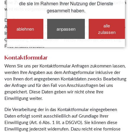
die sie im Rahmen Ihrer Nutzung der Dienste
Eine Zusammenführung dieser Daten mit anderen Datenquellen
wird nicht vorgenommen.
gesammelt haben.
Die Erfassung dieser Daten erfolgt auf Grundlage von Art. 6
alle
Abs. 1 lit. f DSGVO. Der Websitebetreiber hat ein berechtigtes
ablehnen
anpassen
zulassen
Interesse an der technisch fehlerfreien Darstellung und der
Optimierung seiner Website – hierzu müssen die Server-Log-
Files erfasst werden.
Kontaktformular
Wenn Sie uns per Kontaktformular Anfragen zukommen lassen,
werden Ihre Angaben aus dem Anfrageformular inklusive der
von Ihnen dort angegebenen Kontaktdaten zwecks Bearbeitung
der Anfrage und für den Fall von Anschlussfragen bei uns
gespeichert. Diese Daten geben wir nicht ohne Ihre
Einwilligung weiter.
Die Verarbeitung der in das Kontaktformular eingegebenen
Daten erfolgt somit ausschließlich auf Grundlage Ihrer
Einwilligung (Art. 6 Abs. 1 lit. a DSGVO). Sie können diese
Einwilligung jederzeit widerrufen. Dazu reicht eine formlose