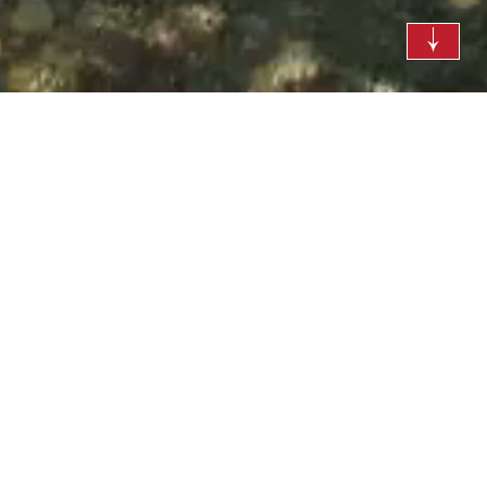
deine Suche nach Booten
Bei vielen unserer Häuser können zusätzlich Extraboote gebucht
werden. Bitte wähle bei Bedarf das entsprechende Boot aus der
Liste aus und buche dieses ganz einfach dazu. Wir ordnen dann
die Bootsbuchung der regulären Buchung zu.