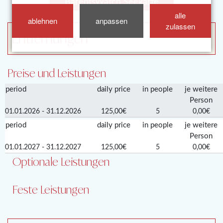
BarentsWatch Seekarte
alle
ablehnen
anpassen
zulassen
Entfernungen
Preise und Leistungen
period
daily price
in people
je weitere
Person
01.01.2026 - 31.12.2026
125,00€
5
0,00€
period
daily price
in people
je weitere
Person
01.01.2027 - 31.12.2027
125,00€
5
0,00€
Optionale Leistungen
Feste Leistungen