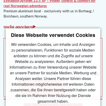
Extraboot Arronet 23.5 SP – Power, control & comfort for
real Norwegian adventures
Premium aluminum boat - exclusively with us in Borhaug /
Borshavn, southern Norway.
Diese Webseite verwendet Cookies
Preisrechner
Wir verwenden Cookies, um Inhalte und Anzeigen
zu personalisieren, Funktionen für soziale Medien
anbieten zu können und die Zugriffe auf unsere
Website zu analysieren. Außerdem geben wir
Informationen zu Ihrer Verwendung unserer Website
an unsere Partner für soziale Medien, Werbung und
total
Analysen weiter. Unsere Partner führen diese
book now
Informationen möglicherweise mit weiteren Daten
zusammen, die Sie ihnen bereitgestellt haben oder
reserve now
die sie im Rahmen Ihrer Nutzung der Dienste
gesammelt haben.