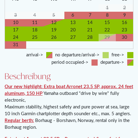
1
2
3
4
5
6
7
8
9
10
11
12
13
14
15
16
17
18
19
20
21
22
23
24
25
26
27
28
29
30
31
arrival->
no departure/arrival->
free->
period occupied->
departure->
Beschreibung
Our new highlight: Extra boat Arronet 23.5 SP, approx. 24 feet
aluminum, 150 HP
Yamaha outboard "drive by wire" fully
electronic,
Maximum stability, highest safety and pure power at sea, large
10 inch Garmin chartplotter depth sounder etc., max. 5 anglers.
Regular berth:
Borhaug - Borshavn, Norway, rental only in the
Borhaug region.