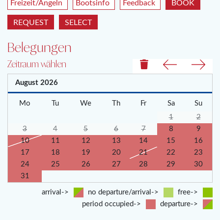
Freizeit/Angeln
Bootsinfo
Feedback
BOOK
REQUEST
SELECT
Belegungen
Zeitraum wählen
August
2026
Mo
Tu
We
Th
Fr
Sa
Su
1
2
3
4
5
6
7
8
9
10
11
12
13
14
15
16
17
18
19
20
21
22
23
24
25
26
27
28
29
30
31
arrival->
no departure/arrival->
free->
period occupied->
departure->