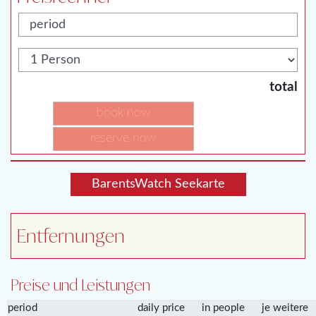
total
book now
reserve now
BarentsWatch Seekarte
Entfernungen
Preise und Leistungen
period
daily price
in people
je weitere