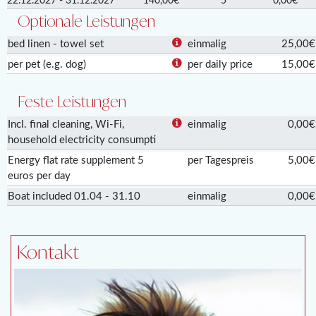
22.12.2027 - 31.12.2027
140,00€
5
0,00€
Optionale Leistungen
bed linen - towel set
einmalig
25,00€
per pet (e.g. dog)
per daily price
15,00€
Feste Leistungen
Incl. final cleaning, Wi-Fi,
einmalig
0,00€
household electricity consumpti
Energy flat rate supplement 5
per Tagespreis
5,00€
euros per day
Boat included 01.04 - 31.10
einmalig
0,00€
Kontakt