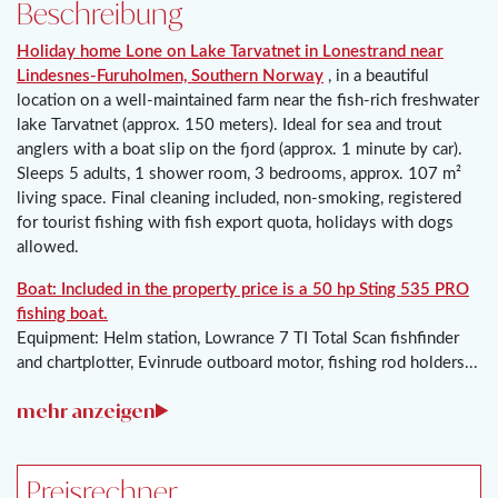
Beschreibung
Holiday home Lone on Lake Tarvatnet in Lonestrand near
Lindesnes-Furuholmen, Southern Norway
, in a beautiful
location on a well-maintained farm near the fish-rich freshwater
lake Tarvatnet (approx. 150 meters). Ideal for sea and trout
anglers with a boat slip on the fjord (approx. 1 minute by car).
Sleeps 5 adults, 1 shower room, 3 bedrooms, approx. 107 m²
living space. Final cleaning included, non-smoking, registered
for tourist fishing with fish export quota, holidays with dogs
allowed.
Boat: Included in the property price is a 50 hp Sting 535 PRO
fishing boat.
Equipment: Helm station, Lowrance 7 TI Total Scan fishfinder
and chartplotter, Evinrude outboard motor, fishing rod holders...
Preisrechner