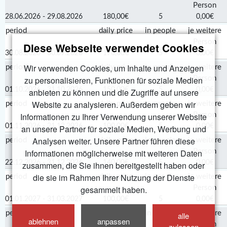
Person
28.06.2026 - 29.08.2026
180,00€
5
0,00€
period
daily price
in people
je weitere
Person
Diese Webseite verwendet Cookies
30.08.2026 - 30.09.2026
170,00€
5
0,00€
Wir verwenden Cookies, um Inhalte und Anzeigen
period
daily price
in people
je weitere
zu personalisieren, Funktionen für soziale Medien
Person
01.10.2026 - 31.10.2026
150,00€
5
0,00€
anbieten zu können und die Zugriffe auf unsere
Website zu analysieren. Außerdem geben wir
period
daily price
in people
je weitere
Informationen zu Ihrer Verwendung unserer Website
Person
01.11.2026 - 21.12.2026
100,00€
5
0,00€
an unsere Partner für soziale Medien, Werbung und
Analysen weiter. Unsere Partner führen diese
period
daily price
in people
je weitere
Informationen möglicherweise mit weiteren Daten
Person
22.12.2026 - 31.12.2026
140,00€
5
0,00€
zusammen, die Sie ihnen bereitgestellt haben oder
die sie im Rahmen Ihrer Nutzung der Dienste
period
daily price
in people
je weitere
gesammelt haben.
Person
01.01.2027 - 31.03.2027
100,00€
5
0,00€
period
daily price
in people
je weitere
alle
ablehnen
anpassen
Person
zulassen