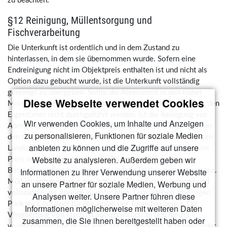
zu beachten.
§12 Reinigung, Müllentsorgung und
Fischverarbeitung
Die Unterkunft ist ordentlich und in dem Zustand zu
hinterlassen, in dem sie übernommen wurde. Sofern eine
Endreinigung nicht im Objektpreis enthalten ist und nicht als
Option dazu gebucht wurde, ist die Unterkunft vollständig
gereinigt zu übergeben. Sollte die Abreisezeit in den früher
Diese Webseite verwendet Cookies
Morgenstunden liegen und eine Objektabnahme kann durch den
Eigentümer nicht durchgeführt werden, ist die Reinigung vor
Wir verwenden Cookies, um Inhalte und Anzeigen
Abreise zu zahlen. Eine nachträglich bestellte Reinigung ist an
zu personalisieren, Funktionen für soziale Medien
den Objekteigentümer oder dessen Vertreter in der jeweiligen
anbieten zu können und die Zugriffe auf unsere
Landeswährung zu bezahlen. Auch wenn die Endreinigung im
Website zu analysieren. Außerdem geben wir
Preis inklusive ist, müssen die Toiletten, Küchenflächen
Informationen zu Ihrer Verwendung unserer Website
Besteck und Geschirr gereinigt und die Böden gesaugt werden.
Müll ist entsprechend den örtlichen Vorgaben zu trennen und
an unsere Partner für soziale Medien, Werbung und
vollständig vor Abreise zu entsorgen. Dazu stehen an einigen
Analysen weiter. Unsere Partner führen diese
Punkten Container für den Abfall der Touristen bereit. Die
Informationen möglicherweise mit weiteren Daten
Verarbeitung von Fisch ist ausschließlich an den hierfür
zusammen, die Sie ihnen bereitgestellt haben oder
vorgesehenen Plätzen erlaubt. Das Ausnehmen, Schuppen oder