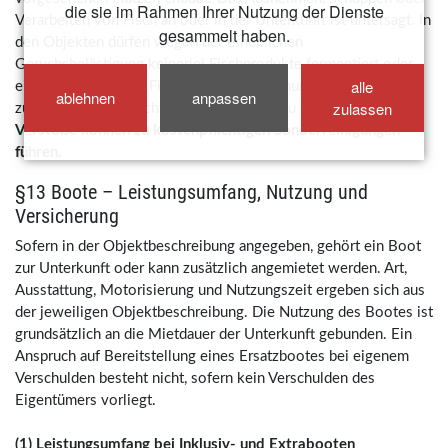
die sie im Rahmen Ihrer Nutzung der Dienste
Verarbeiten von Fisch an oder in der Unterkunft ist untersagt. In
gesammelt haben.
den Objekten dürfen wegen der erheblichen
Geruchsbelästigung keinerlei Fischprodukte fermentiert oder
alle
eingekocht werden. Fischabfälle sind ordnungsgemäß auf See
ablehnen
anpassen
zulassen
zu entsorgen und nicht ins Hafenbecken zu werfen.
Verstöße können zu kostenpflichtigen Sonderreinigungen
führen.
§13 Boote – Leistungsumfang, Nutzung und
Versicherung
Sofern in der Objektbeschreibung angegeben, gehört ein Boot
zur Unterkunft oder kann zusätzlich angemietet werden. Art,
Ausstattung, Motorisierung und Nutzungszeit ergeben sich aus
der jeweiligen Objektbeschreibung. Die Nutzung des Bootes ist
grundsätzlich an die Mietdauer der Unterkunft gebunden. Ein
Anspruch auf Bereitstellung eines Ersatzbootes bei eigenem
Verschulden besteht nicht, sofern kein Verschulden des
Eigentümers vorliegt.
(1) Leistungsumfang bei Inklusiv- und Extrabooten