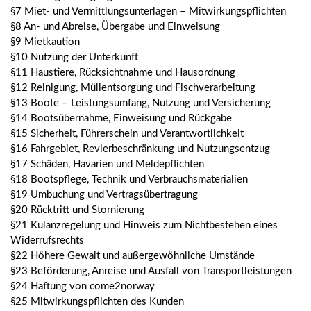
§7 Miet- und Vermittlungsunterlagen – Mitwirkungspflichten
§8 An- und Abreise, Übergabe und Einweisung
§9 Mietkaution
§10 Nutzung der Unterkunft
§11 Haustiere, Rücksichtnahme und Hausordnung
§12 Reinigung, Müllentsorgung und Fischverarbeitung
§13 Boote – Leistungsumfang, Nutzung und Versicherung
§14 Bootsübernahme, Einweisung und Rückgabe
§15 Sicherheit, Führerschein und Verantwortlichkeit
§16 Fahrgebiet, Revierbeschränkung und Nutzungsentzug
§17 Schäden, Havarien und Meldepflichten
§18 Bootspflege, Technik und Verbrauchsmaterialien
§19 Umbuchung und Vertragsübertragung
§20 Rücktritt und Stornierung
§21 Kulanzregelung und Hinweis zum Nichtbestehen eines
Widerrufsrechts
§22 Höhere Gewalt und außergewöhnliche Umstände
§23 Beförderung, Anreise und Ausfall von Transportleistungen
§24 Haftung von come2norway
§25 Mitwirkungspflichten des Kunden