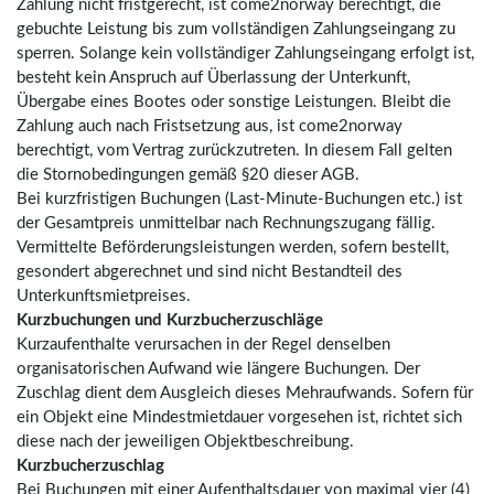
Zahlung nicht fristgerecht, ist come2norway berechtigt, die
gebuchte Leistung bis zum vollständigen Zahlungseingang zu
sperren. Solange kein vollständiger Zahlungseingang erfolgt ist,
besteht kein Anspruch auf Überlassung der Unterkunft,
Übergabe eines Bootes oder sonstige Leistungen. Bleibt die
Zahlung auch nach Fristsetzung aus, ist come2norway
berechtigt, vom Vertrag zurückzutreten. In diesem Fall gelten
die Stornobedingungen gemäß §20 dieser AGB.
Bei kurzfristigen Buchungen (Last-Minute-Buchungen etc.) ist
der Gesamtpreis unmittelbar nach Rechnungszugang fällig.
Vermittelte Beförderungsleistungen werden, sofern bestellt,
gesondert abgerechnet und sind nicht Bestandteil des
Unterkunftsmietpreises.
Kurzbuchungen und Kurzbucherzuschläge
Kurzaufenthalte verursachen in der Regel denselben
organisatorischen Aufwand wie längere Buchungen. Der
Zuschlag dient dem Ausgleich dieses Mehraufwands. Sofern für
ein Objekt eine Mindestmietdauer vorgesehen ist, richtet sich
diese nach der jeweiligen Objektbeschreibung.
Kurzbucherzuschlag
Bei Buchungen mit einer Aufenthaltsdauer von maximal vier (4)