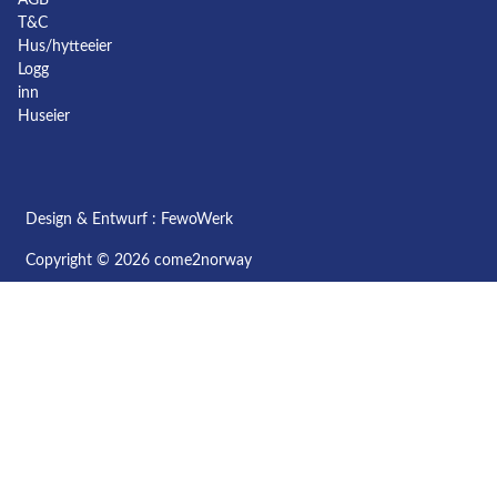
AGB
T&C
Hus/hytteeier
Logg
inn
Huseier
Design & Entwurf :
FewoWerk
Copyright © 2026 come2norway