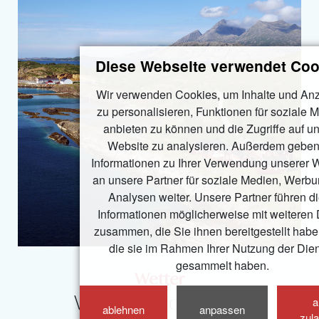
Diese Webseite verwendet Coo
Wir verwenden Cookies, um Inhalte und An
zu personalisieren, Funktionen für soziale 
anbieten zu können und die Zugriffe auf u
Website zu analysieren. Außerdem geben
Informationen zu Ihrer Verwendung unserer 
an unsere Partner für soziale Medien, Werb
Analysen weiter. Unsere Partner führen d
Informationen möglicherweise mit weiteren
zusammen, die Sie ihnen bereitgestellt habe
die sie im Rahmen Ihrer Nutzung der Die
gesammelt haben.
Wetter
Wetter in Norwegen
a
ablehnen
anpassen
zul