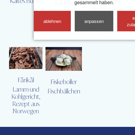
Krumkake
Kaltes Buffet
gesammelt haben.
Rakfisk,
Krumkake, eine
fermentierte
Weihnachtsgebäck
Saiblinge und
a
ablehnen
anpassen
nach norwegischer
Lachse
zul
Tradition
Fårikål
Fiskeboller
Lamm und
Fischbällchen
Kohlgericht,
Rezept aus
Norwegen