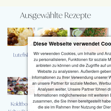
Ausgewählte Rezepte
Diese Webseite verwendet Coo
Wir verwenden Cookies, um Inhalte und An
Lutefisk
Kjøttboller
zu personalisieren, Funktionen für soziale 
Gravlax
Fleischbällchen
anbieten zu können und die Zugriffe auf u
Website zu analysieren. Außerdem geben
Informationen zu Ihrer Verwendung unserer 
an unsere Partner für soziale Medien, Werb
Analysen weiter. Unsere Partner führen d
Informationen möglicherweise mit weiteren
zusammen, die Sie ihnen bereitgestellt habe
Koldtbord
Rakfisk
die sie im Rahmen Ihrer Nutzung der Die