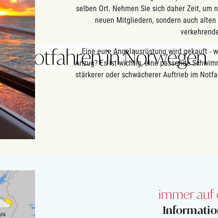
selben Ort. Nehmen Sie sich daher Zeit, um n
neuen Mitgliedern, sondern auch alten 
verkehrende
Bootfahren in Norwegen
Eine eure Angelausrüstung wird gekauft - 
Anzug? Es ist wichtig, eine passende Schwimm
stärkerer oder schwächerer Auftrieb im Notfa
immer auf 
Informatio