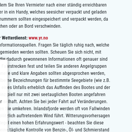
ndem Sie Ihren Vermieter nach einer ständig erreichbaren
 in ein Handy, welches seesicher verpackt und geladen
snummern sollten eingespeichert und verpackt werden, da
chen oder an Bord verschwinden.
r Wetterdienst:
www.yr.no
formationsquellen. Fragen Sie täglich ruhig nach, welche
gemieden werden sollten. Scheuen Sie sich nicht, mit
die dadurch gewonnenen Informationen oft genauer sind
re Fahrstrecken fest und teilen Sie anderen Angelgruppen
hnelle und klare Angaben sollten abgesprochen werden,
 alberne Bezeichnungen für bestimmte Seegebiete (wie z.B.
e eines Unfalls erheblich das Auffinden des Bootes und der
inzipiell nur mit zwei seetauglichen Booten angefahren
r
hselhaft. Achten Sie bei jeder Fahrt auf Veränderungen.
n Sie umkehren. Inlandsfjorde werden oft von Fallwinden
lötzlich auftretendem Wind führt. Witterungsvorhersagen
Regel einen hohen Erfahrungswert - beachten Sie diese
 eine tägliche Kontrolle von Benzin-, Öl- und Schmierstand