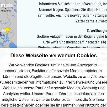
Informieren Sie sich über die Wetterlage, i
Nummer fragen. Speichern Sie diese Nummer
sein sollte. Auch die norwegischen Rettung
Zettel gerne aufwei
Zuverlässige
Größere Anlagen haben in der Regel eigene In
Orte witterungsbedingt am nächsten Tag 
Einheimischen ins Gespräch zu kommen, da 
Diese Webseite verwendet Cookies
als der Wetterbericht. Legen Sie täglich Ih
oder dem Vermieter mit, wohin es geht. Sc
Wir verwenden Cookies, um Inhalte und Anzeigen zu
idealerweise gibt es in den Revieren bereits
personalisieren, Funktionen für soziale Medien anbieten zu
Blubberblasenbucht). Dies erleichtert im Fall
können und die Zugriffe auf unsere Website zu analysieren.
Besatzung. Entlegene Seegebiete dürfen pr
Außerdem geben wir Informationen zu Ihrer Verwendung unsere
werden. Das Wetter in Norwegen ist sehr wec
Website an unsere Partner für soziale Medien, Werbung und
Bei Herannahen von Wolkenformationen sollte
Analysen weiter. Unsere Partner führen diese Informationen
der umliegenden Berge heimgesucht, was zu p
möglicherweise mit weiteren Daten zusammen, die Sie ihnen
von Guides oder Vermietern haben in der 
bereitgestellt haben oder die sie im Rahmen Ihrer Nutzung der
unbedingt. Vor Fahrtantritt sollten Sie immer