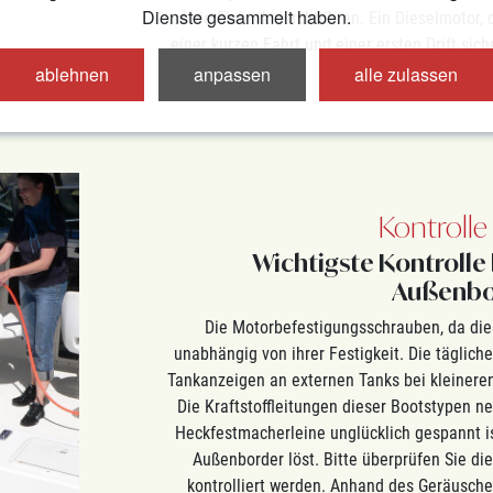
Dienste gesammelt haben.
sowie Elektrik durchführen. Ein Dieselmotor,
einer kurzen Fahrt und einer ersten Drift sic
und
ablehnen
anpassen
alle zulassen
Kontrolle
Wichtigste Kontrolle
Außenbo
Die Motorbefestigungsschrauben, da dies
unabhängig von ihrer Festigkeit. Die täglich
Tankanzeigen an externen Tanks bei kleinere
Die Kraftstoffleitungen dieser Bootstypen ne
Heckfestmacherleine unglücklich gespannt is
Außenborder löst. Bitte überprüfen Sie di
kontrolliert werden. Anhand des Geräusche