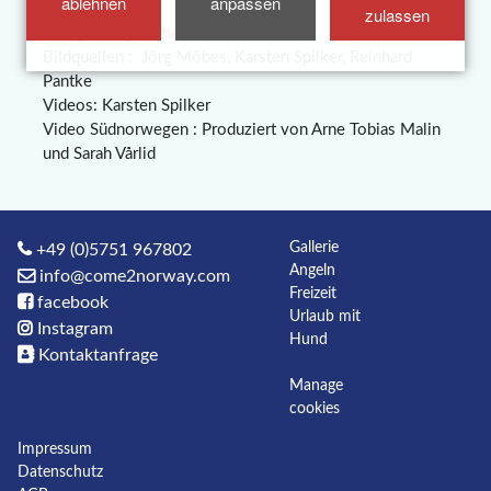
ablehnen
anpassen
zulassen
Design:
Jörg Möbes
Bildquellen : Jörg Möbes, Karsten Spilker, Reinhard
Pantke
Videos: Karsten Spilker
Video Südnorwegen : Produziert von Arne Tobias Malin
und Sarah Vårlid
Gallerie
+49 (0)5751 967802
Angeln
info@come2norway.com
Freizeit
facebook
Urlaub mit
Instagram
Hund
Kontaktanfrage
Manage
cookies
Impressum
Datenschutz