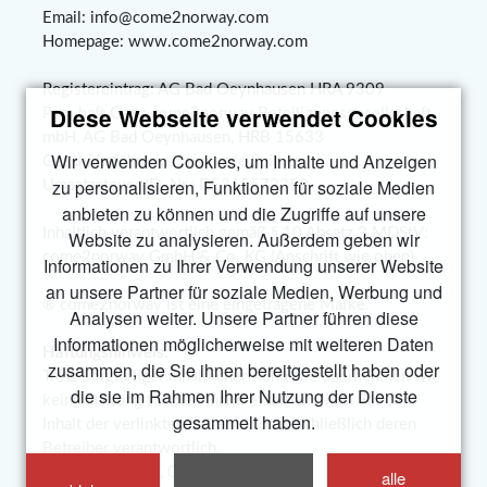
Email: info@come2norway.com
Homepage: www.come2norway.com
Registereintrag: AG Bad Oeynhausen HRA 9309
Diese Webseite verwendet Cookies
Pers.haft.Ges.: come2norway Beteiligungsgesellschaft
mbH, AG Bad Oeynhausen, HRB 15633
Wir verwenden Cookies, um Inhalte und Anzeigen
Geschäftsführerin: Stephanie Spilker
zu personalisieren, Funktionen für soziale Medien
Umsatzsteuer ID. Nr.: DE315573358
anbieten zu können und die Zugriffe auf unsere
Inhaltlich verantwortlich gemäß § 10 Absatz 3 MDStV:
Website zu analysieren. Außerdem geben wir
come2norway GmbH & Co. KG (Anschrift wie oben)
Informationen zu Ihrer Verwendung unserer Website
an unsere Partner für soziale Medien, Werbung und
® come2norway ist eine eingetragene Marke.
Analysen weiter. Unsere Partner führen diese
Informationen möglicherweise mit weiteren Daten
Haftungshinweis:
zusammen, die Sie ihnen bereitgestellt haben oder
Trotz sorgfältiger inhaltlicher Kontrolle übernehmen wir
die sie im Rahmen Ihrer Nutzung der Dienste
keine Haftung für die Inhalte externer Links. Für den
gesammelt haben.
Inhalt der verlinkten Seiten sind ausschließlich deren
Betreiber verantwortlich.
Porta Westfalica, 02.01.2024
alle