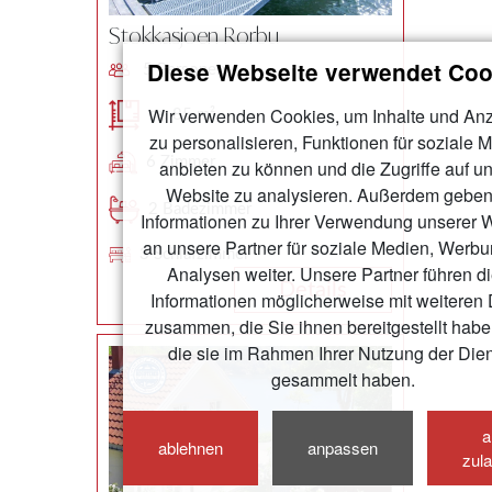
Stokkasjoen Rorbu
Diese Webseite verwendet Coo
5 Personen
Wir verwenden Cookies, um Inhalte und An
ca. 85 m²
zu personalisieren, Funktionen für soziale 
6 Zimmer
anbieten zu können und die Zugriffe auf u
Website zu analysieren. Außerdem geben
2 Badezimmer
Informationen zu Ihrer Verwendung unserer 
an unsere Partner für soziale Medien, Werb
3 Schlafzimmer
Analysen weiter. Unsere Partner führen d
Details
Informationen möglicherweise mit weiteren
zusammen, die Sie ihnen bereitgestellt habe
die sie im Rahmen Ihrer Nutzung der Die
gesammelt haben.
a
ablehnen
anpassen
zul