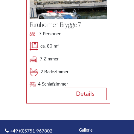
Furuholmen Brygge 7
7 Personen
ca. 80 m²
7 Zimmer
2 Badezimmer
4 Schlafzimmer
Details
Gallerie
+49 (0)5751 967802