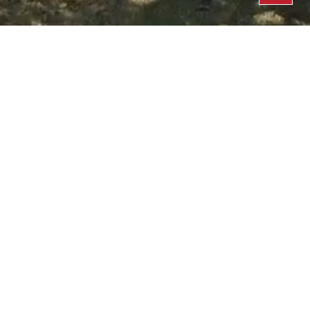
deine Suche nach Booten
Bei vielen unserer Häuser können zusätzlich Extraboote gebucht
werden. Bitte wähle bei Bedarf das entsprechende Boot aus der
Liste aus und buche dieses ganz einfach dazu. Wir ordnen dann
die Bootsbuchung der regulären Buchung zu.
keine Objekte gefunden