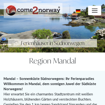
DE
Ferienhäuser in Südnorwegen
Region Mandal
Mandal – Sonnenküste Südnorwegens: Ihr Ferienparadies
Willkommen in Mandal, dem sonnigen Juwel der Südküste
Norwegens!
Hier erwartet Sie ein charmantes Stadtzentrum mit weißen
Holzhäusern, blühenden Gärten und versteckten Buchten.
Genießen Sie den 1 km langen Sandstrand Sjøsanden und das