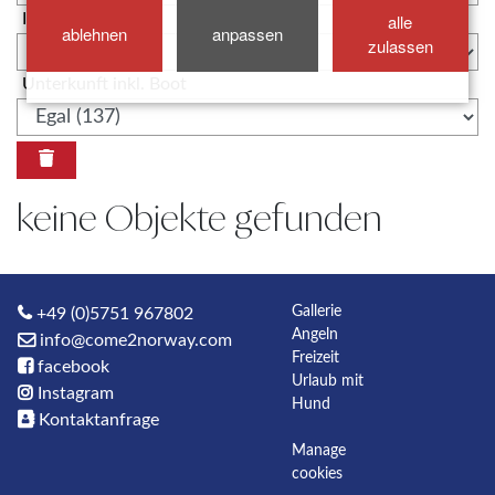
Internet WLAN
alle
ablehnen
anpassen
zulassen
Unterkunft inkl. Boot
keine Objekte gefunden
Gallerie
+49 (0)5751 967802
Angeln
info@come2norway.com
Freizeit
facebook
Urlaub mit
Instagram
Hund
Kontaktanfrage
Manage
cookies