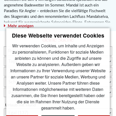
angenehme Badewetter im Sommer. Mandal ist auch ein
Paradies für Angler – entdecken Sie die vielfältige Fischwelt
des Skagerraks und den renommierten Lachfluss Mandalselva,
bekannt für ausgezeichnete Salmoniden-Fänge. Entspannen Sie
Mehr anzeigen
in den Straßencafés oder beim Shoppen in der charmanten
Diese Webseite verwendet Cookies
Fußgängerzone mit bekannten Markenläden und einzigartigen
deine Suche
Boutiquen. Der Sommer in Mandal bietet Live-Musik, Festivals,
Wir verwenden Cookies, um Inhalte und Anzeigen
Gaumenfreuden und eine faszinierende Geschichte. Verpassen
Sie nicht das Schalentierfestival mit gastronomischen
zu personalisieren, Funktionen für soziale Medien
Höhepunkten, Wettbewerben und Konzerten – ein Erlebnis, das
anbieten zu können und die Zugriffe auf unsere
Mandal von seiner besten Seite zeigt! Planen Sie Ihren Urlaub in
Website zu analysieren. Außerdem geben wir
der Region Lindesnes und Mandal in eines unserer Ferienhäuser,
Informationen zu Ihrer Verwendung unserer Website
erkunden Sie den ältesten Leuchtturm Norwegens, das
an unsere Partner für soziale Medien, Werbung und
Unterwasserrestaurant Under und die zauberhaften weißen
Analysen weiter. Unsere Partner führen diese
Holzhäuser. Genießen Sie vielfältige Aktivitäten wie
Informationen möglicherweise mit weiteren Daten
Waldspaziergänge, Radtouren und entspannte Tage am Strand.
zusammen, die Sie ihnen bereitgestellt haben oder
Mandal und Lindesnes bieten unvergessliche Naturerlebnisse,
die sie im Rahmen Ihrer Nutzung der Dienste
Kultur und Erholung für Ihren perfekten Urlaub an der Südküste
Urlaub mit Hund
gesammelt haben.
Norwegens. Besuchen Sie die offizielle Website von Lindesnes
für weitere Informationen und Ideen für Ihren Aufenthalt.