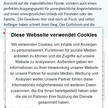
Aussicht auf die majestätischen Fjorde, sondern auch einen
perfekten Ausgangspunkt für unvergleichliche Angelerlebnisse
und einen unvergesslichen Urlaub mit Freunden oder der
Familie.. Die Gewässer hier sind reich an Fisch, und selbst
Anfänger haben schnell ihren Fang. Der Golfstrom und die
Vielzahl an Inseln schaffen optimale Bedingungen für eine
Diese Webseite verwendet Cookies
Mehr anzeigen
Vielzahl von Fischarten. Die Artenvielfalt in dieser Region ist
enorm. Hier findest du eines der besten Reviere für Groß-
Wir verwenden Cookies, um Inhalte und Anzeigen
deine Suche
Pollack in ganz Westnorwegen. Speedpilk-Methode und andere
zu personalisieren, Funktionen für soziale Medien
Techniken ermöglichen das Überlisten von Polacken und
anbieten zu können und die Zugriffe auf unsere
Köhlern. Selbst der seltene Seeteufel geht hier immer wieder an
Website zu analysieren. Außerdem geben wir
den Haken. Hier sind einige Informationen über diese
Informationen zu Ihrer Verwendung unserer Website
faszinierende Gegend:
an unsere Partner für soziale Medien, Werbung und
Geografie:
Fjorde:
Møre og Romsdal ist berühmt für seine
Analysen weiter. Unsere Partner führen diese
beeindruckenden Fjorde wie den Geirangerfjord und den
Informationen möglicherweise mit weiteren Daten
Hjørundfjord, die zum UNESCO-Welterbe gehören. Die
zusammen, die Sie ihnen bereitgestellt haben oder
schroffen, von Gletschern geformten Felswände und tiefen
die sie im Rahmen Ihrer Nutzung der Dienste
Wasserstraßen machen diese Fjorde zu einem einzigartigen
gesammelt haben.
Reiseziel.
Urlaub mit Hund