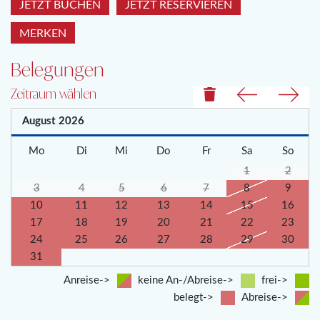
JETZT BUCHEN
JETZT RESERVIEREN
MERKEN
Belegungen
Zeitraum wählen
August
2026
Mo
Di
Mi
Do
Fr
Sa
So
1
2
3
4
5
6
7
8
9
10
11
12
13
14
15
16
17
18
19
20
21
22
23
24
25
26
27
28
29
30
31
Anreise->
keine An-/Abreise->
frei->
belegt->
Abreise->