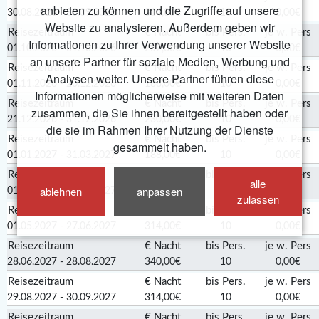
anbieten zu können und die Zugriffe auf unsere
30.08.2026 - 30.09.2026
314,00€
10
0,00€
Website zu analysieren. Außerdem geben wir
Reisezeitraum
€ Nacht
bis Pers.
je w. Pers
Informationen zu Ihrer Verwendung unserer Website
01.10.2026 - 31.10.2026
252,00€
10
0,00€
an unsere Partner für soziale Medien, Werbung und
Reisezeitraum
€ Nacht
bis Pers.
je w. Pers
Analysen weiter. Unsere Partner führen diese
01.11.2026 - 20.12.2026
188,00€
10
0,00€
Informationen möglicherweise mit weiteren Daten
Reisezeitraum
€ Nacht
bis Pers.
je w. Pers
zusammen, die Sie ihnen bereitgestellt haben oder
21.12.2026 - 31.12.2026
230,00€
10
0,00€
die sie im Rahmen Ihrer Nutzung der Dienste
Reisezeitraum
€ Nacht
bis Pers.
je w. Pers
gesammelt haben.
01.01.2027 - 31.03.2027
188,00€
10
0,00€
Reisezeitraum
€ Nacht
bis Pers.
je w. Pers
alle
ablehnen
anpassen
01.04.2027 - 30.04.2027
252,00€
10
0,00€
zulassen
Reisezeitraum
€ Nacht
bis Pers.
je w. Pers
01.05.2027 - 27.06.2027
314,00€
10
0,00€
Reisezeitraum
€ Nacht
bis Pers.
je w. Pers
28.06.2027 - 28.08.2027
340,00€
10
0,00€
Reisezeitraum
€ Nacht
bis Pers.
je w. Pers
29.08.2027 - 30.09.2027
314,00€
10
0,00€
Reisezeitraum
€ Nacht
bis Pers.
je w. Pers