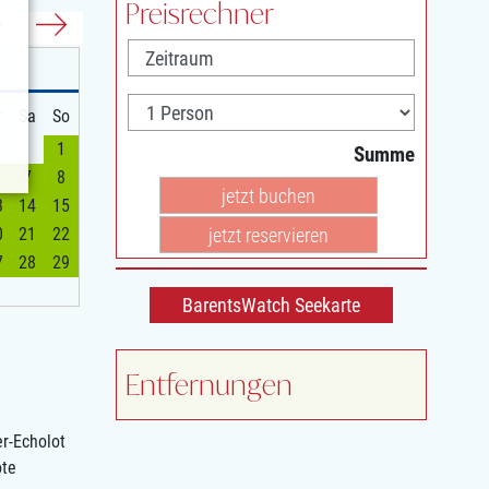
Preisrechner
r
Sa
So
1
Summe
7
8
jetzt buchen
3
14
15
jetzt reservieren
0
21
22
7
28
29
BarentsWatch Seekarte
Entfernungen
er-Echolot
ote