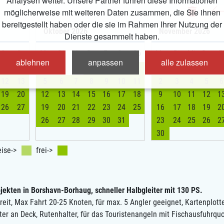
Analysen weiter. Unsere Partner führen diese Informationen
möglicherweise mit weiteren Daten zusammen, die Sie ihnen
bereitgestellt haben oder die sie im Rahmen Ihrer Nutzung der
Oktober
2026
November
2026
Dienste gesammelt haben.
Sa
So
Mo
Di
Mi
Do
Fr
Sa
So
Mo
Di
Mi
Do
F
ablehnen
anpassen
alle zulassen
5
6
1
2
3
4
12
13
5
6
7
8
9
10
11
2
3
4
5
6
19
20
12
13
14
15
16
17
18
9
10
11
12
1
26
27
19
20
21
22
23
24
25
16
17
18
19
2
26
27
28
29
30
31
23
24
25
26
2
30
ise->
frei->
bjekten in Borshavn-Borhaug, schneller Halbgleiter mit 130 PS.
eit, Max Fahrt 20-25 Knoten, für max. 5 Angler geeignet, Kartenplott
er an Deck, Rutenhalter, für das Touristenangeln mit Fischausfuhrqu