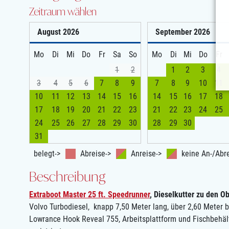
Zeitraum wählen
August
2026
September
2026
Mo
Di
Mi
Do
Fr
Sa
So
Mo
Di
Mi
Do
Fr
1
2
1
2
3
4
3
4
5
6
7
8
9
7
8
9
10
11
10
11
12
13
14
15
16
14
15
16
17
18
17
18
19
20
21
22
23
21
22
23
24
25
24
25
26
27
28
29
30
28
29
30
31
belegt->
Abreise->
Anreise->
keine An-/Abre
Beschreibung
Extraboot Master 25 ft. Speedrunner
, Dieselkutter zu den O
Volvo Turbodiesel, knapp 7,50 Meter lang, über 2,60 Meter br
Lowrance Hook Reveal 755, Arbeitsplattform und Fischbehält