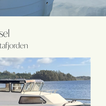
sel
tafjorden