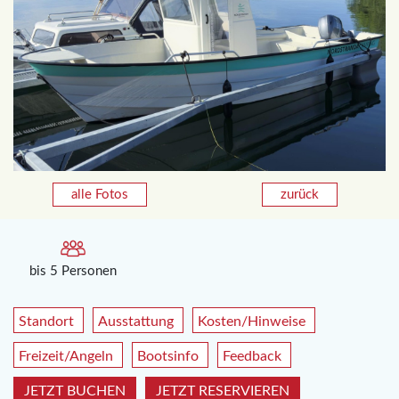
alle Fotos
zurück
bis 5 Personen
Standort
Ausstattung
Kosten/Hinweise
Freizeit/Angeln
Bootsinfo
Feedback
JETZT BUCHEN
JETZT RESERVIEREN