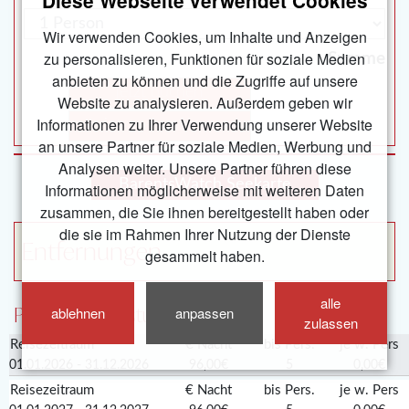
Diese Webseite verwendet Cookies
Wir verwenden Cookies, um Inhalte und Anzeigen
zu personalisieren, Funktionen für soziale Medien
Summe
anbieten zu können und die Zugriffe auf unsere
jetzt buchen
Website zu analysieren. Außerdem geben wir
Informationen zu Ihrer Verwendung unserer Website
jetzt reservieren
an unsere Partner für soziale Medien, Werbung und
Analysen weiter. Unsere Partner führen diese
BarentsWatch Seekarte
Informationen möglicherweise mit weiteren Daten
zusammen, die Sie ihnen bereitgestellt haben oder
die sie im Rahmen Ihrer Nutzung der Dienste
Entfernungen
gesammelt haben.
alle
Preise und Leistungen
ablehnen
anpassen
zulassen
Reisezeitraum
€ Nacht
bis Pers.
je w. Pers
01.01.2026 - 31.12.2026
96,00€
5
0,00€
Reisezeitraum
€ Nacht
bis Pers.
je w. Pers