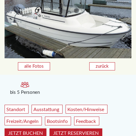
alle Fotos
zurück
bis 5 Personen
Standort
Ausstattung
Kosten/Hinweise
Freizeit/Angeln
Bootsinfo
Feedback
JETZT BUCHEN
JETZT RESERVIEREN