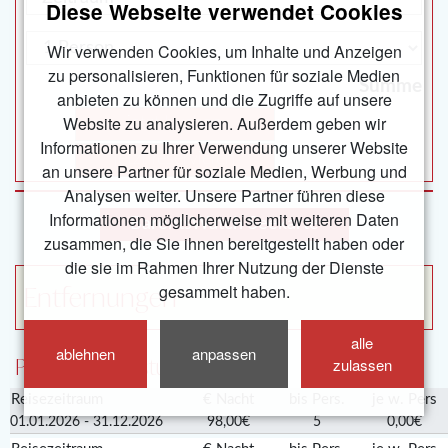
Diese Webseite verwendet Cookies
Wir verwenden Cookies, um Inhalte und Anzeigen
zu personalisieren, Funktionen für soziale Medien
Summe
anbieten zu können und die Zugriffe auf unsere
Website zu analysieren. Außerdem geben wir
jetzt buchen
Informationen zu Ihrer Verwendung unserer Website
jetzt reservieren
an unsere Partner für soziale Medien, Werbung und
Analysen weiter. Unsere Partner führen diese
Informationen möglicherweise mit weiteren Daten
BarentsWatch Seekarte
zusammen, die Sie ihnen bereitgestellt haben oder
die sie im Rahmen Ihrer Nutzung der Dienste
gesammelt haben.
Entfernungen
alle
ablehnen
anpassen
Preise und Leistungen
zulassen
Reisezeitraum
€ Nacht
bis Pers.
je w. Pers
01.01.2026 - 31.12.2026
98,00€
5
0,00€