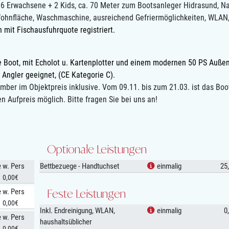
x 6 Erwachsene + 2 Kids, ca. 70 Meter zum Bootsanleger Hidrasund, Na
Wohnfläche, Waschmaschine, ausreichend Gefriermöglichkeiten, WLAN
 mit Fischausfuhrquote registriert.
 Boot, mit Echolot u. Kartenplotter und einem modernen 50 PS Außen
5 Angler geeignet, (CE Kategorie C).
mber im Objektpreis inklusive. Vom 09.11. bis zum 21.03. ist das Boo
en Aufpreis möglich. Bitte fragen Sie bei uns an!
Optionale Leistungen
e w. Pers
Bettbezuege - Handtuchset
einmalig
25
0,00€
Feste Leistungen
e w. Pers
0,00€
Inkl. Endreinigung, WLAN,
einmalig
0
e w. Pers
haushaltsüblicher
0,00€