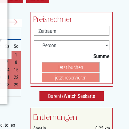
Preisrechner
r
r
Sa
So
1
Summe
7
8
jetzt buchen
3
14
15
jetzt reservieren
0
21
22
7
28
29
BarentsWatch Seekarte
Entfernungen
, tolles
Angeln
0.25 km