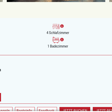
4 Schlafzimmer
1 Badezimmer
n
Angeln
Bootsinfo
Feedback
JETZT BUCHEN
JETZT RE