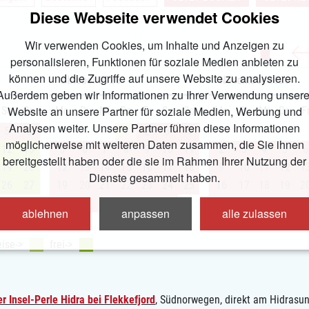
Diese Webseite verwendet Cookies
Wir verwenden Cookies, um Inhalte und Anzeigen zu
personalisieren, Funktionen für soziale Medien anbieten zu
können und die Zugriffe auf unsere Website zu analysieren.
Oktober
2026
November
2026
Außerdem geben wir Informationen zu Ihrer Verwendung unsere
Website an unsere Partner für soziale Medien, Werbung und
Sa
So
Mo
Di
Mi
Do
Fr
Sa
So
Mo
Di
Mi
Do
F
Analysen weiter. Unsere Partner führen diese Informationen
5
6
1
2
3
4
möglicherweise mit weiteren Daten zusammen, die Sie ihnen
12
13
5
6
7
8
9
10
11
2
3
4
5
6
bereitgestellt haben oder die sie im Rahmen Ihrer Nutzung der
19
20
12
13
14
15
16
17
18
9
10
11
12
1
Dienste gesammelt haben.
26
27
19
20
21
22
23
24
25
16
17
18
19
2
26
27
28
29
30
31
23
24
25
26
2
ablehnen
anpassen
alle zulassen
30
ise->
frei->
r Insel-Perle Hidra bei Flekkefjord
,
Südnorwegen, direkt am Hidrasund