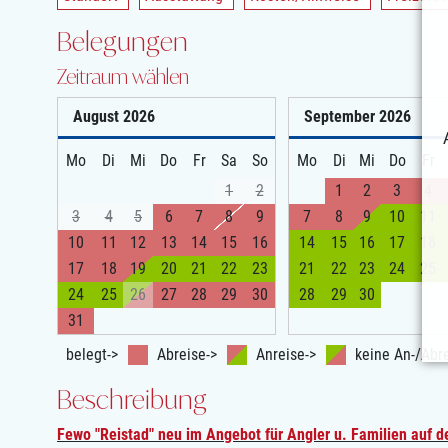
Belegungen
Zeitraum wählen
August
2026
September
2026
Mo
Di
Mi
Do
Fr
Sa
So
Mo
Di
Mi
Do
Fr
1
2
1
2
3
4
3
4
5
6
7
8
9
7
8
9
10
11
10
11
12
13
14
15
16
14
15
16
17
18
17
18
19
20
21
22
23
21
22
23
24
25
24
25
26
27
28
29
30
28
29
30
31
belegt->
Abreise->
Anreise->
keine An-/Abre
Beschreibung
Fewo "Reistad" neu im Angebot für Angler u. Familien auf de