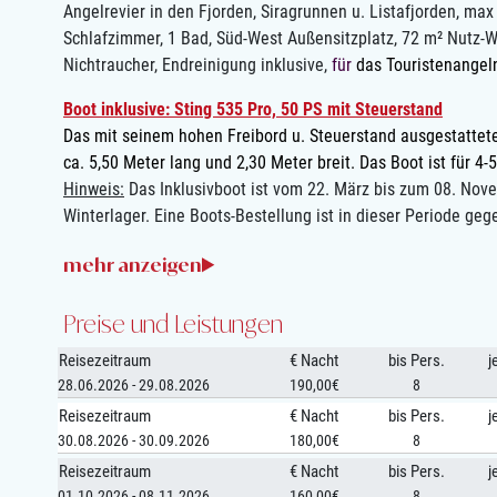
Angelrevier in den Fjorden, Siragrunnen u. Listafjorden, ma
Schlafzimmer, 1 Bad, Süd-West Außensitzplatz, 72 m² Nutz-
Nichtraucher, Endreinigung inklusive,
für
das Touristenangeln
Boot inklusive: Sting 535 Pro, 50 PS mit Steuerstand
Das mit seinem hohen Freibord u. Steuerstand ausgestattete
ca. 5,50 Meter lang und 2,30 Meter breit. Das Boot ist für 4-
Hinweis:
Das Inklusivboot ist vom 22. März bis zum 08. Nove
Winterlager. Eine Boots-Bestellung ist in dieser Periode geg
Preise und Leistungen
Reisezeitraum
€ Nacht
bis Pers.
j
28.06.2026 - 29.08.2026
190,00€
8
Reisezeitraum
€ Nacht
bis Pers.
j
30.08.2026 - 30.09.2026
180,00€
8
Reisezeitraum
€ Nacht
bis Pers.
j
01.10.2026 - 08.11.2026
160,00€
8