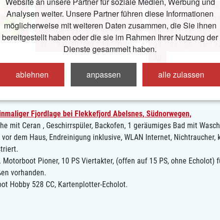
Website an unsere Partner für soziale Medien, Werbung und
12
13
5
6
7
8
9
10
11
2
3
4
5
6
Analysen weiter. Unsere Partner führen diese Informationen
19
20
12
13
14
15
16
17
18
9
10
11
12
1
möglicherweise mit weiteren Daten zusammen, die Sie ihnen
26
27
19
20
21
22
23
24
25
16
17
18
19
2
bereitgestellt haben oder die sie im Rahmen Ihrer Nutzung der
26
27
28
29
30
31
23
24
25
26
2
Dienste gesammelt haben.
30
ablehnen
anpassen
alle zulassen
ise->
frei->
inmaliger Fjordlage bei Flekkefjord Abelsnes, Südnorwegen,
che mit Ceran , Geschirrspüler, Backofen, 1 geräumiges Bad mit Wasc
 vor dem Haus, Endreinigung inklusive, WLAN Internet, Nichtraucher, 
riert.
. Motorboot Pioner, 10 PS Viertakter, (offen auf 15 PS, ohne Echolot) 
ßen vorhanden.
ot Hobby 528 CC, Kartenplotter-Echolot.