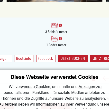
3 Schlafzimmer
1 Badezimmer
Angeln
Bootsinfo
Feedback
JETZT BUCHEN
JETZT RE
Diese Webseite verwendet Cookies
Wir verwenden Cookies, um Inhalte und Anzeigen zu
Oktober
2026
November
2026
personalisieren, Funktionen für soziale Medien anbieten zu
können und die Zugriffe auf unsere Website zu analysieren.
Sa
So
Mo
Di
Mi
Do
Fr
Sa
So
Mo
Di
Mi
Do
F
Außerdem geben wir Informationen zu Ihrer Verwendung unsere
5
6
1
2
3
4