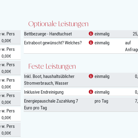
Optionale Leistungen
e w. Pers
Bettbezuege - Handtuchset
einmalig
25
0,00€
Extraboot gewünscht? Welches?
einmalig
auf
e w. Pers
Anfrag
0,00€
e w. Pers
Feste Leistungen
0,00€
Inkl. Boot, haushaltsüblicher
einmalig
0
e w. Pers
Stromverbrauch, Wasser
0,00€
Inklusive Endreinigung
einmalig
0
e w. Pers
Energiepauschale Zuzahlung 7
pro Tag
7
0,00€
Euro pro Tag
e w. Pers
0,00€
e w. Pers
0,00€