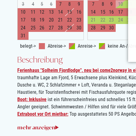
3
4
5
6
7
8
9
7
8
9
10
11
10
11
12
13
14
15
16
14
15
16
17
18
17
18
19
20
21
22
23
21
22
23
24
25
24
25
26
27
28
29
30
28
29
30
31
belegt->
Abreise->
Anreise->
keine An-/Abre
Beschreibung
Ferienhaus "Solheim Fjordlodge", neu bei come2norway in e
traumhafte Lage am Fjord, 5 Erwachsene plus Kleinkind, Kü
Dusche u. WC, 2 Schlafzimmer + Loft, Veranda u. Steganlage
Haustiere, für Touristenfischerei mit Fischausfuhrquote regist
Boot: Inklusive
ist ein führerscheinfreies und schnelles 15 ft
Angler geeignet. Schwimmwesten / Hilfen sind für viele Grö
Extraboot vor Ort mietbar:
Top ausgestattetes 50 PS Angelbo