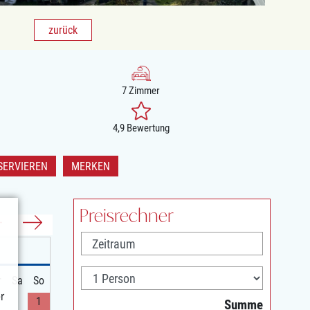
zurück
7 Zimmer
4,9 Bewertung
SERVIEREN
MERKEN
Preisrechner
r
Sa
So
r
1
Summe