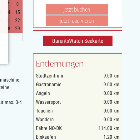
7
8
jetzt buchen
3
14
15
jetzt reservieren
0
21
22
7
28
29
BarentsWatch Seekarte
Entfernungen
Stadtzentrum
9.00 km
hmaschine,
Gastronomie
9.00 km
keine
Angeln
0.00 km
Wassersport
0.00 km
für max. 3-4
Tauchen
0.00 km
Wandern
0.00 km
Fähre NO-DK
114.00 km
Einkaufen
1.20 km