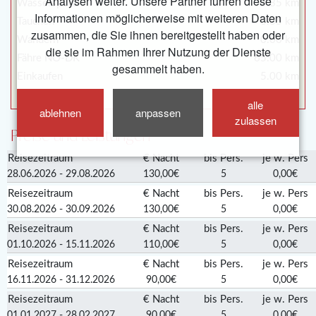
Analysen weiter. Unsere Partner führen diese
Wassersport
0.35 km
Informationen möglicherweise mit weiteren Daten
Tauchen
0.35 km
zusammen, die Sie ihnen bereitgestellt haben oder
Wandern
0.00 km
die sie im Rahmen Ihrer Nutzung der Dienste
Fähre NO-DK
65.00 km
gesammelt haben.
Einkaufen
5.00 km
Bootsliegeplatz
0.35 km
alle
ablehnen
anpassen
zulassen
Preise und Leistungen
Reisezeitraum
€ Nacht
bis Pers.
je w. Pers
28.06.2026 - 29.08.2026
130,00€
5
0,00€
Reisezeitraum
€ Nacht
bis Pers.
je w. Pers
30.08.2026 - 30.09.2026
130,00€
5
0,00€
Reisezeitraum
€ Nacht
bis Pers.
je w. Pers
01.10.2026 - 15.11.2026
110,00€
5
0,00€
Reisezeitraum
€ Nacht
bis Pers.
je w. Pers
16.11.2026 - 31.12.2026
90,00€
5
0,00€
Reisezeitraum
€ Nacht
bis Pers.
je w. Pers
01.01.2027 - 28.02.2027
90,00€
5
0,00€