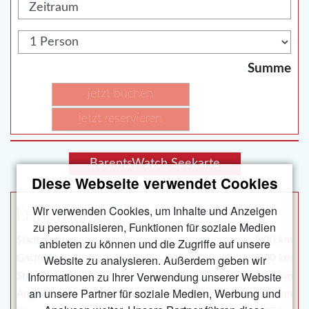
Summe
jetzt buchen
jetzt reservieren
BarentsWatch Seekarte
Diese Webseite verwendet Cookies
Wir verwenden Cookies, um Inhalte und Anzeigen
Entfernungen
zu personalisieren, Funktionen für soziale Medien
Stadtzentrum
5.00 km
anbieten zu können und die Zugriffe auf unsere
Website zu analysieren. Außerdem geben wir
Gastronomie
5.00 km
Informationen zu Ihrer Verwendung unserer Website
Strand
0.35 km
an unsere Partner für soziale Medien, Werbung und
Angeln
0.35 km