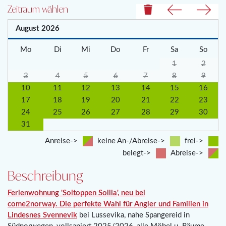
Zeitraum wählen
August
2026
Mo
Di
Mi
Do
Fr
Sa
So
1
2
3
4
5
6
7
8
9
10
11
12
13
14
15
16
17
18
19
20
21
22
23
24
25
26
27
28
29
30
31
Anreise->
keine An-/Abreise->
frei->
belegt->
Abreise->
Beschreibung
Ferienwohnung 'Soltoppen Sollia', neu bei
come2norway. Die perfekte Wahl für Angler und Familien in
Lindesnes Svennevik
bei Lussevika, nahe Spangereid in