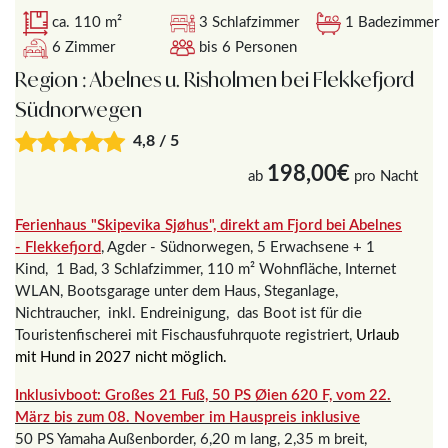
ca. 110 m²
3 Schlafzimmer
1 Badezimmer
6 Zimmer
bis 6 Personen
Region : Abelnes u. Risholmen bei Flekkefjord
Südnorwegen
4,8 / 5
198,00€
ab
pro Nacht
Ferienhaus "Skipevika Sjøhus", direkt am Fjord bei Abelnes
- Flekkefjord
, Agder - Südnorwegen, 5 Erwachsene + 1
Kind, 1 Bad, 3 Schlafzimmer, 110 m² Wohnfläche, Internet
WLAN, Bootsgarage unter dem Haus, Steganlage,
Nichtraucher, inkl. Endreinigung, das Boot ist für die
Touristenfischerei mit Fischausfuhrquote registriert,
Urlaub
mit Hund in 2027 nicht möglich.
Inklusivboot: Großes 21 Fuß, 50 PS
Øien 620 F, vom 22.
März bis zum 08. November im Hauspreis inklusive
50 PS Yamaha Außenborder, 6,20 m lang, 2,35 m breit,