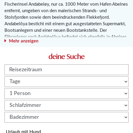
Fischerinsel Andabeløy, nur ca. 1000 Meter vom Hafen Abelnes
entfernt, umgeben von den malerischen Strands- und
Stolsfjorden sowie dem beeindruckenden Flekkefjord.
Andabelöya besticht mit einem gut ausgestatteten Supermarkt,
Bootsanlegern und einer neuen Bootstankstelle. Der
Fähranleger nach Andabelöya befindet sich ebenfalls in Abelnes.
Mehr anzeigen
Nur 2 Seemeilen entfernt wartet die faszinierende Insel Hidra
darauf, erkundet zu werden. Risholmen, einen Steinwurf
deine Suche
entfernt, ist eine kleine, autofreie Insel und beherbergt nur
wenige Sommerhäuser, in denen die Grundstücke nahtlos
ineinander übergehen und asphaltierte Straßen ein Fremdwort
sind. Abelnes hingegen ist ein Ort, der sich der Erholung und
der Hobbyfischerei widmet. Hier steht familiäres
Beisammensein im Mittelpunkt des Lebens. Naturbegeisterte
Familien und Angler aus ganz Europa pilgern das ganze Jahr über
in diese bezaubernde Region, um Seelachs, Leng, Dorsch,
Makrele, Steinbeißer und vieles mehr nachzustellen – und sie
haben Erfolg. Die Gewässer hier sind reich an Fisch, was
jahrzehntelang die Lebensgrundlage der Küstenbewohner
bildete. Viele von ihnen besitzen immer noch traditionelle
Urlaub mit Hund