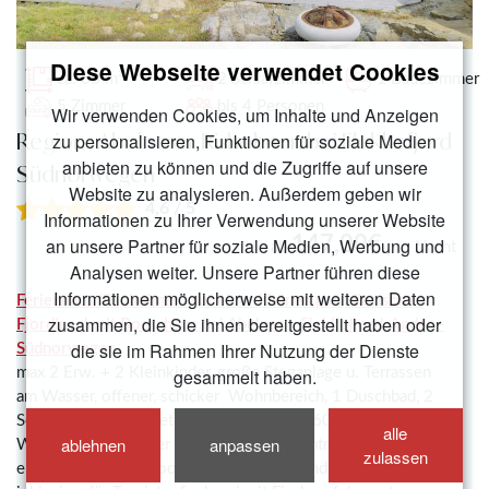
Diese Webseite verwendet Cookies
ca. 60 m²
2 Schlafzimmer
1 Badezimmer
5 Zimmer
bis 4 Personen
Wir verwenden Cookies, um Inhalte und Anzeigen
Region : Abelnes u. Risholmen bei Flekkefjord
zu personalisieren, Funktionen für soziale Medien
anbieten zu können und die Zugriffe auf unsere
Südnorwegen
Website zu analysieren. Außerdem geben wir
4,6 / 5
Informationen zu Ihrer Verwendung unserer Website
147,00€
an unsere Partner für soziale Medien, Werbung und
ab
pro Nacht
Analysen weiter. Unsere Partner führen diese
Informationen möglicherweise mit weiteren Daten
Ferienhaus 'Espholmen' auf einer kleinen paradiesischen
zusammen, die Sie ihnen bereitgestellt haben oder
Fjordinsel mit Bootshaus bei Abelnes - Flekkefjord, Agder -
die sie im Rahmen Ihrer Nutzung der Dienste
Südnorwegen,
gesammelt haben.
max 2 Erw. + 2 Kleinkinder, große Steganlage u. Terrassen
am Wasser, offener, schicker Wohnbereich, 1 Duschbad, 2
Schlafzimmer, Internet, Wärmepumpe, ca. 60 m²
alle
ablehnen
anpassen
Wohnfläche, Haustier nicht gestattet, Nichtraucher,
zulassen
erreichbar nur mit Boot, Parken am Festland, Endreinigung