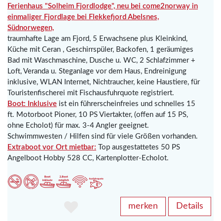
Ferienhaus "Solheim Fjordlodge", neu bei come2norway in
einmaliger Fjordlage bei Flekkefjord Abelsnes,
Südnorwegen,
traumhafte Lage am Fjord, 5 Erwachsene plus Kleinkind,
Küche mit Ceran , Geschirrspüler, Backofen, 1 geräumiges
Bad mit Waschmaschine, Dusche u. WC, 2 Schlafzimmer +
Loft, Veranda u. Steganlage vor dem Haus, Endreinigung
inklusive, WLAN Internet, Nichtraucher, keine Haustiere, für
Touristenfischerei mit Fischausfuhrquote registriert.
Boot: Inklusive
ist ein führerscheinfreies und schnelles 15
ft. Motorboot Pioner, 10 PS Viertakter, (offen auf 15 PS,
ohne Echolot) für max. 3-4 Angler geeignet.
Schwimmwesten / Hilfen sind für viele Größen vorhanden.
Extraboot vor Ort mietbar:
Top ausgestattetes 50 PS
Angelboot Hobby 528 CC, Kartenplotter-Echolot.
merken
Details