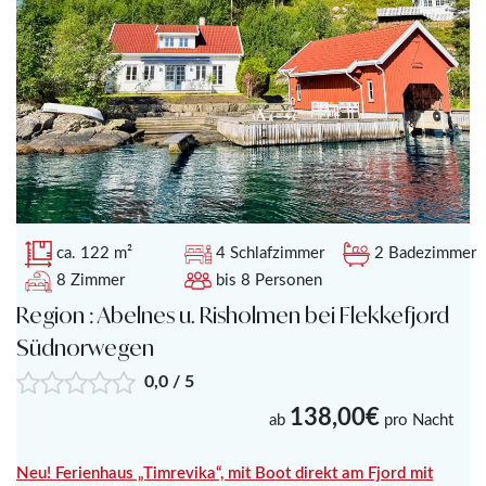
Welt von Abelnes und den umliegenden Schätzen
Südnorwegens.
ca. 122 m²
4 Schlafzimmer
2 Badezimmer
8 Zimmer
bis 8 Personen
Region : Abelnes u. Risholmen bei Flekkefjord
Südnorwegen
0,0 / 5
138,00€
ab
pro Nacht
Neu! Ferienhaus „Timrevika“, mit Boot direkt am Fjord mit