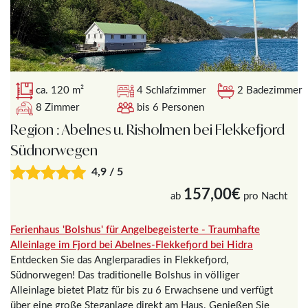
ca. 120 m²
4 Schlafzimmer
2 Badezimmer
8 Zimmer
bis 6 Personen
Region : Abelnes u. Risholmen bei Flekkefjord
Südnorwegen
4,9 / 5
157,00€
ab
pro Nacht
Ferienhaus 'Bolshus' für Angelbegeisterte - Traumhafte
Alleinlage im Fjord bei Abelnes-Flekkefjord bei Hidra
Entdecken Sie das Anglerparadies in Flekkefjord,
Südnorwegen! Das traditionelle Bolshus in völliger
Alleinlage bietet Platz für bis zu 6 Erwachsene und verfügt
über eine große Steganlage direkt am Haus. Genießen Sie