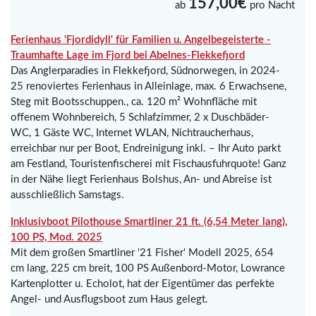
157,00€
ab
pro Nacht
Ferienhaus 'Fjordidyll' für Familien u. Angelbegeisterte -
Traumhafte Lage im Fjord bei Abelnes-Flekkefjord
Das Anglerparadies in Flekkefjord, Südnorwegen, in 2024-
25 renoviertes Ferienhaus in Alleinlage, max. 6 Erwachsene,
Steg mit Bootsschuppen., ca. 120 m² Wohnfläche mit
offenem Wohnbereich, 5 Schlafzimmer, 2 x Duschbäder-
WC, 1 Gäste WC, Internet WLAN, Nichtraucherhaus,
erreichbar nur per Boot, Endreinigung inkl. – Ihr Auto parkt
am Festland, Touristenfischerei mit Fischausfuhrquote! Ganz
in der Nähe liegt Ferienhaus Bolshus, An- und Abreise ist
ausschließlich Samstags.
Inklusivboot Pilothouse Smartliner 21 ft. (6,54 Meter lang),
100 PS, Mod. 2025
Mit dem großen Smartliner '21 Fisher' Modell 2025, 654
cm lang, 225 cm breit, 100 PS Außenbord-Motor, Lowrance
Kartenplotter u. Echolot, hat der Eigentümer das perfekte
Angel- und Ausflugsboot zum Haus gelegt.