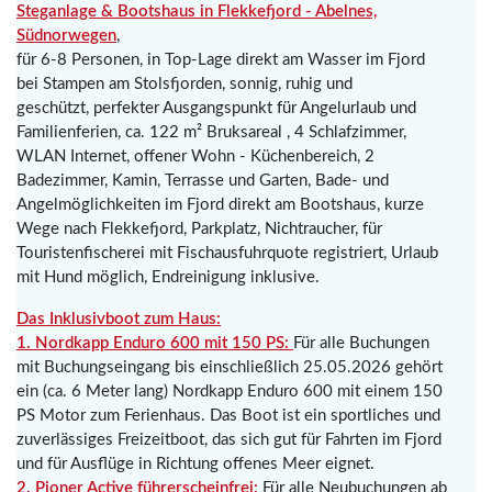
Steganlage & Bootshaus in Flekkefjord - Abelnes,
Südnorwegen
,
für 6-8 Personen, in Top-Lage direkt am Wasser im Fjord
bei Stampen am Stolsfjorden, sonnig, ruhig und
geschützt, perfekter Ausgangspunkt für Angelurlaub und
Familienferien, ca. 122 m² Bruksareal , 4 Schlafzimmer,
WLAN Internet, offener Wohn - Küchenbereich, 2
Badezimmer, Kamin, Terrasse und Garten, Bade- und
Angelmöglichkeiten im Fjord direkt am Bootshaus, kurze
Wege nach Flekkefjord, Parkplatz, Nichtraucher, für
Touristenfischerei mit Fischausfuhrquote registriert, Urlaub
mit Hund möglich, Endreinigung inklusive.
Das Inklusivboot zum Haus:
1. Nordkapp Enduro 600 mit 150 PS:
Für alle Buchungen
mit Buchungseingang bis einschließlich 25.05.2026 gehört
ein (ca. 6 Meter lang) Nordkapp Enduro 600 mit einem 150
PS Motor zum Ferienhaus. Das Boot ist ein sportliches und
zuverlässiges Freizeitboot, das sich gut für Fahrten im Fjord
und für Ausflüge in Richtung offenes Meer eignet.
2. Pioner Active führerscheinfrei:
Für alle Neubuchungen ab